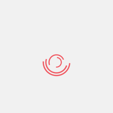
r maternidad, paternidad o enfermedad del letrado, el 
uaciones sean necesarias para protegerte.
ra que como ya sucede en el ámbito de la Agencia Tributa
 sin notificaciones ni plazos judiciales o administrativos.
co de Incapacidades Profesionales (RUIP) para la suspens
to desde la comunicación de la certificación médica por 
ntros de día y situaciones de dependencia, otorgando má
otecas y guarderías para colegiados para menores de 6
 las mejores manos y sigan adelante con su profesión.
romiso con la mejora de las condiciones de los profesion
 reales, alejado de promesas huecas y falsas promesas e
 el programa con el que concurre a estas elecciones al 
DESCARGA