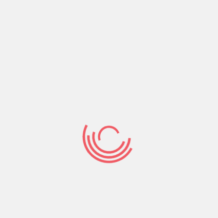
de desarrollo profesional. Todo esto, con las cuotas
congeladas.
Los jóvenes, a nuestro lado
Incorporamos al presidente de la Asociación de
Jóvenes Abogados a las Juntas de Gobierno,
aumentando los recursos destinados a la abogacía
joven.
Mejoramos la satisfacción con el Colegio
El último barómetro señalaba que el 8 de cada 10
abogados recomendarían colegiarse a ICAM,
mejorando la calificación de 2017.